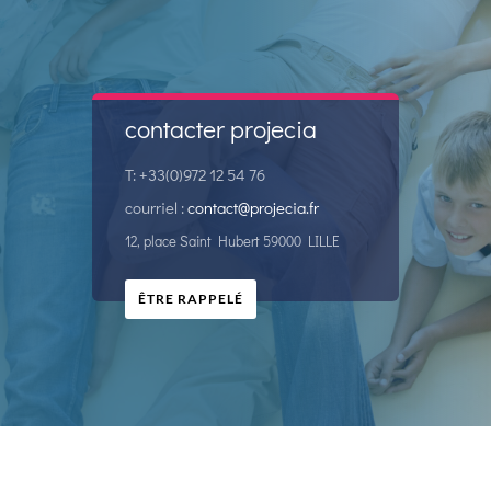
contacter projecia
T: +33(0)972 12 54 76
courriel :
contact@projecia.fr
12, place Saint Hubert 59000 LILLE
ÊTRE RAPPELÉ