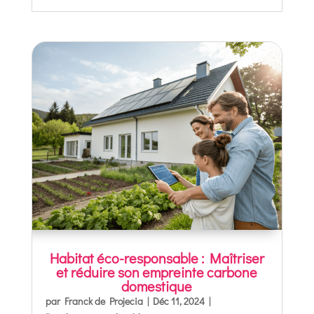
Habitat éco-responsable : Maîtriser
et réduire son empreinte carbone
domestique
par
Franck de Projecia
|
Déc 11, 2024
|