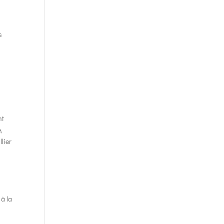
s
nt
,
lier
e
 à la