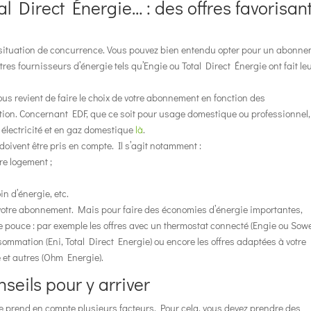
Direct Énergie… : des offres favorisan
 situation de concurrence. Vous pouvez bien entendu opter pour un abonn
res fournisseurs d’énergie tels qu’Engie ou Total Direct Énergie ont fait le
vous revient de faire le choix de votre abonnement en fonction des
sation. Concernant EDF, que ce soit pour usage domestique ou professionnel,
n électricité et en gaz domestique
là
.
doivent être pris en compte. Il s’agit notamment :
re logement ;
n d’énergie, etc.
 votre abonnement. Mais pour faire des économies d’énergie importantes,
e pouce : par exemple les offres avec un thermostat connecté (Engie ou Sow
sommation (Eni, Total Direct Energie) ou encore les offres adaptées à votre
 et autres (Ohm Energie).
seils pour y arriver
 prend en compte plusieurs facteurs. Pour cela, vous devez prendre des